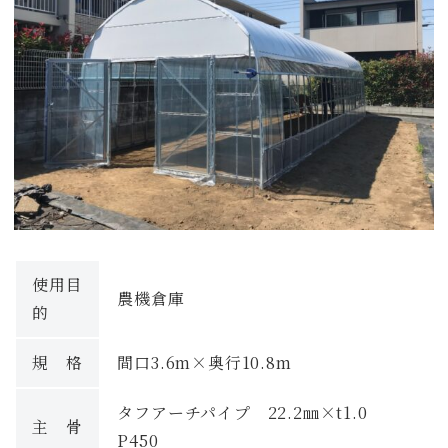
使用目
農機倉庫
的
規 格
間口3.6m×奥行10.8m
タフアーチパイプ 22.2㎜×t1.0
主 骨
P450