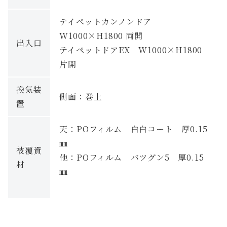
テイペットカンノンドア
W1000×H1800 両開
出入口
テイペットドアEX W1000×H1800
片開
換気装
側面：巻上
置
天：POフィルム 白白コート 厚0.15
㎜
被覆資
他：POフィルム バツグン5 厚0.15
材
㎜